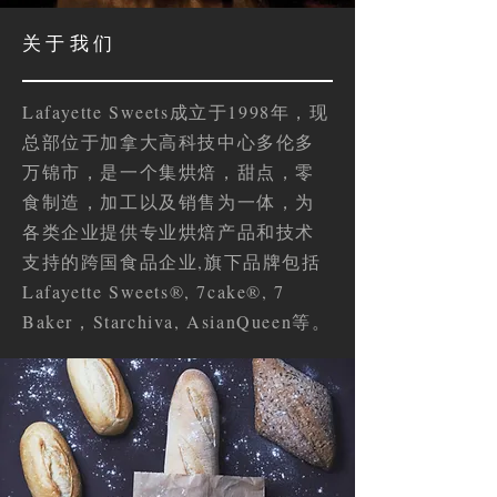
​关于我们
Lafayette Sweets成立于1998年，现
总部位于加拿大高科技中心多伦多
万锦市，是一个集烘焙，甜点，零
食制造，加工以及销售为一体，为
各类企业提供专业烘焙产品和技术
支持的跨国食品企业,旗下品牌包括
Lafayette Sweets®, 7cake®, 7
Baker，Starchiva, AsianQueen等。