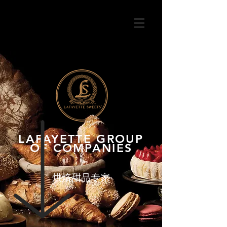
LAFAYETTE GROUP
OF COMPANIES
​烘焙甜品专家